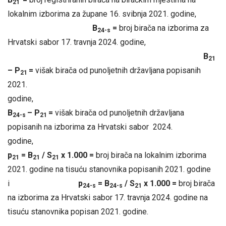
21
lokalnim izborima za župane 16. svibnja 2021. godine,
B
=
broj birača na izborima za
24-s
Hrvatski sabor 17. travnja 2024. godine,
B
21
– P
=
višak birača od punoljetnih državljana popisanih
21
2021.
godin
B
– P
=
višak birača od punoljetnih državljana
24-s
21
popisanih na izborima za Hrvatski sabor 2024.
godin
p
= B
/ S
x 1.000 =
broj birača na lokalnim izborima
21
21
21
2021. godine na tisuću stanovnika popisanih 2021. godine
i
p
= B
/ S
x 1.000 =
broj birača
24-s
24-s
21
na izborima za Hrvatski sabor 17. travnja 2024. godine na
tisuću stanovnika popisan 2021. godine.