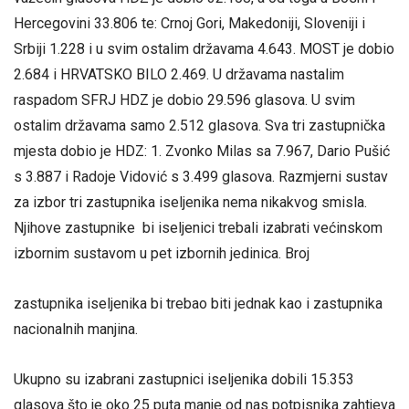
Hercegovini 33.806 te: Crnoj Gori, Makedoniji, Sloveniji i
Srbiji 1.228 i u svim ostalim državama 4.643. MOST je dobio
2.684 i HRVATSKO BILO 2.469. U državama nastalim
raspadom SFRJ HDZ je dobio 29.596 glasova. U svim
ostalim državama samo 2.512 glasova. Sva tri zastupnička
mjesta dobio je HDZ: 1. Zvonko Milas sa 7.967, Dario Pušić
s 3.887 i Radoje Vidović s 3.499 glasova. Razmjerni sustav
za izbor tri zastupnika iseljenika nema nikakvog smisla.
Njihove zastupnike bi iseljenici trebali izabrati većinskom
izbornim sustavom u pet izbornih jedinica. Broj
zastupnika iseljenika bi trebao biti jednak kao i zastupnika
nacionalnih manjina.
Ukupno su izabrani zastupnici iseljenika dobili 15.353
glasova što je oko 25 puta manje od nas potpisnika zahtjeva