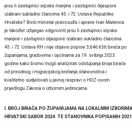
jesu li zastupnici srpske manjine i zastupnici dijaspore
izabrani sukladno člancima 45. i 72. Ustava Republike
Hrvatske? Bivši ministar pravosuđa i uprave Ivan Malenica
je također izbjegao odgovoriti jesu li zastupnici srpske
manjine i zastupnici dijaspore izabrani sukladno člancima
45. i 72. Ustava RH i nije objavio popise 3,646.636 birača po
županijama, gradovima i općinama za 19. svibnja 2023.
godine kako bismo mogli analizirati odstupanja broja birača
od prirodnog i migracijskog kretanja stanovništva i
kvalitetno sudjelovati u javnoj raspravi o HDZ-ovom
prijedlogu Zakona o izbornim jedinicama.
I. BROJ BIRAČA PO ŽUPANIJAMA NA LOKALNIM IZBORIMA 
HRVATSKI SABOR 2024. TE STANOVNIKA POPISANIH 2021