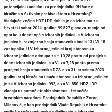
potencijalni kandidati za predsjednika RH šute o
biračima s fiktivnim prebivalištem u Hrvatskoj?
Vladajuća većina HDZ i DP dobila je na izborima za
Hrvatski sabor 2024. godine 99.527 glasova manje od
oporbe u deset općih izbornih jedinica, a V. izborna
jedinica bi razmjerno broju stanovnika imala 13 i VI. 15
zastupnika. U V. izbornoj jedinici broj stanovnika
izborne jedinice odstupa za – 10,28 posto od prosjeka
deset izbornih jedinica, a u VI. za 7,28 posto prema
procjeni broja stanovnika DZS-a za 31. prosinca 2023.
godinu broj birača na tisuću stanovnika izborne jedinice
je za V. izbornu jedinicu 992, a za VI. 850. HDZ i DP
vladaju uz pomoć etnobiznismena i žetončića
hrvatskim narodom. Predsjednik Republike Zoran
Milanović je kao predsjednik Vlade Republike Hrvatske
spriječio referendumsko odlučivanje o izbornim