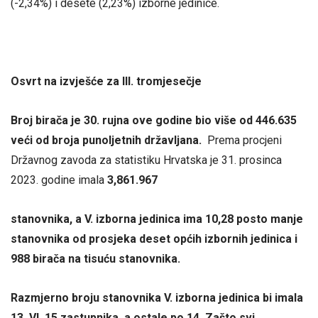
(-2,34%) i desete (2,23%) izborne jedinice.
Osvrt na izvješće za III. tromjesečje
Broj birača je 30. rujna ove godine bio više od 446.635
veći od broja punoljetnih državljana.
Prema procjeni
Državnog zavoda za statistiku Hrvatska je 31. prosinca
2023. godine imala
3,861.967
stanovnika, a V. izborna jedinica ima 10,28 posto manje
stanovnika od prosjeka deset općih izbornih jedinica i
988 birača na tisuću stanovnika.
Razmjerno broju stanovnika V. izborna jedinica bi imala
13, VI. 15 zastupnika, a ostale po 14. Zašto svi