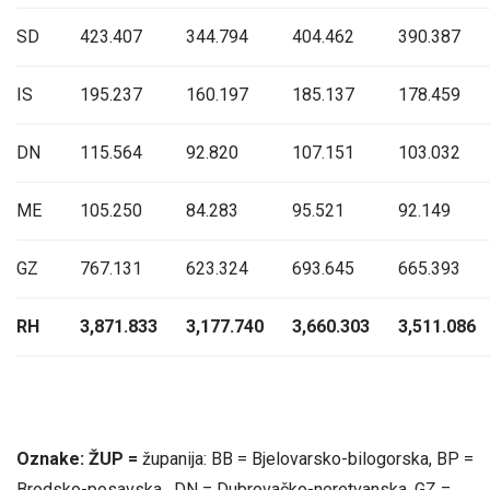
SD
423.407
344.794
404.462
390.387
IS
195.237
160.197
185.137
178.459
DN
115.564
92.820
107.151
103.032
ME
105.250
84.283
95.521
92.149
GZ
767.131
623.324
693.645
665.393
RH
3,871.833
3,177.740
3,660.303
3,511.086
Oznake: ŽUP =
županija: BB = Bjelovarsko-bilogorska, BP =
Brodsko-posavska, DN = Dubrovačko-neretvanska, GZ =