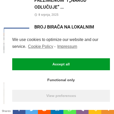
PREZIMENOM“ I „NAROD
ODLUČUJE“ …
8 srpnja, 2025
BROJ BIRAČA NA LOKALNIM
IZBORIMA PO ČETVRTIMA GRADA
We use cookies to optimize our website and our
ZAGREBA I MJESNIM ODBORIMA
service.
Cookie Policy
-
Impressum
2021. I 2025. GODINE….
4 srpnja, 2025
Accept all
MORE IN:
IZBORI
Functional only
View preferences
0
Shares