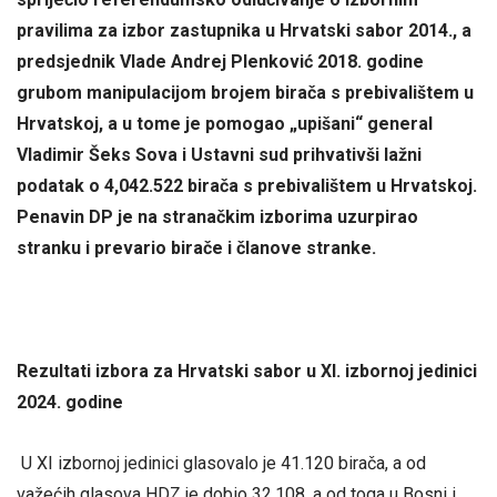
pravilima za izbor zastupnika u Hrvatski sabor 2014., a
predsjednik Vlade Andrej Plenković 2018. godine
grubom manipulacijom brojem birača s prebivalištem u
Hrvatskoj, a u tome je pomogao „upišani“ general
Vladimir Šeks Sova i Ustavni sud prihvativši lažni
podatak o 4,042.522 birača s prebivalištem u Hrvatskoj.
Penavin DP je na stranačkim izborima uzurpirao
stranku i prevario birače i članove stranke.
Rezultati izbora za Hrvatski sabor u XI. izbornoj jedinici
2024. godine
U XI izbornoj jedinici glasovalo je 41.120 birača, a od
važećih glasova HDZ je dobio 32.108, a od toga u Bosni i