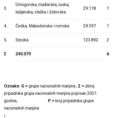
Crnogorska, mađarska, ruska,
3.
29.118
1
talijanska, vlaška i židovska
4.
Češka, Makedonska i romska
29.397
1
5.
Srpska
123.892
2
Σ
240.079
6
Oznake: G =
grupe nacionalnih manjina ,
Σ =
zbroj
pripadnika grupa nacionalnih manjina popisan 2021.
godine,
P =
broj pripadnika grupe
nacionalnih manjina