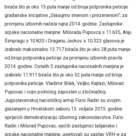
birača što je oko 15 puta manje od broja potpisnika peticije
građanske inicijative „Glasujmo imenom i prezimenom“; za
promjenu izbornih načela rujna 2014. godine. Zastupnike
srpske nacionalne manjine: Milorada Pupovca s 11.635, Anju
Šimpragu s 10.820 i Draganu Jeckov s 10.323 glasova je
izabralo maksimalno 13.717 birača što je oko 28 puta manje
od broja potpisnika peticije za promjenu izbornih pravila
2014. godine. Ostalih 5 zastupnika nacionalnih manjina je
izabralo 11.911 birača što je oko 32 puta manje od broja
potpisnika peticije. Vladimir Bilek, Veljko Kajtazi, Milorad
Pupovac i vojni psiholog zaposlen u zločinačkoj
Jugoslavenskoj nacističkoj armiji Furio Radin su svojim
glasanjem u Hrvatskom saboru 13. veljače 2015. godine
spriječili demokratizaciju izbornog zakonodavstva. Furio
Radin i Milorad Pupovac, vječiti zastupnici talijanske i
srpske nacionalne manjine, uvjetovali su sastav VRH-e za