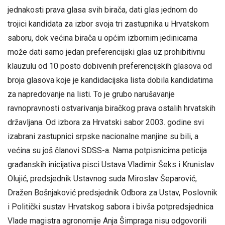
jednakosti prava glasa svih birača, dati glas jednom do
trojici kandidata za izbor svoja tri zastupnika u Hrvatskom
saboru, dok većina birača u općim izbornim jedinicama
može dati samo jedan preferencijski glas uz prohibitivnu
klauzulu od 10 posto dobivenih preferencijskih glasova od
broja glasova koje je kandidacijska lista dobila kandidatima
za napredovanje na listi. To je grubo narušavanje
ravnopravnosti ostvarivanja biračkog prava ostalih hrvatskih
državljana. Od izbora za Hrvatski sabor 2003. godine svi
izabrani zastupnici srpske nacionalne manjine su bili, a
većina su još članovi SDSS-a. Nama potpisnicima peticija
građanskih inicijativa pisci Ustava Vladimir Šeks i Krunislav
Olujić, predsjednik Ustavnog suda Miroslav Šeparović,
Dražen Bošnjaković predsjednik Odbora za Ustav, Poslovnik
i Politički sustav Hrvatskog sabora i bivša potpredsjednica
Vlade magistra agronomije Anja Šimpraga nisu odgovorili