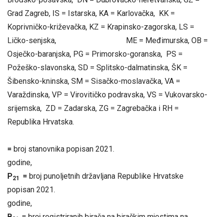
Grad Zagreb, IS = Istarska, KA = Karlovačka, KK =
Koprivničko-križevačka, KZ = Krapinsko-zagorska, LS =
Ličko-senjska, ME = Međimurska, OB =
Osječko-baranjska, PG = Primorsko-goranska, PS =
Požeško-slavonska, SD = Splitsko-dalmatinska, ŠK =
Šibensko-kninska, SM = Sisačko-moslavačka, VA =
Varaždinska, VP = Virovitičko podravska, VS = Vukovarsko-
srijemska, ZD = Zadarska, ZG = Zagrebačka i RH =
Republika Hrvatska.
=
broj stanovnika popisan 2021.
godi
P
=
broj punoljetnih državljana Republike Hrvatske
21
popisan 2021.
godine,
B
=
broj registriranih birača na biračkim mjestima na