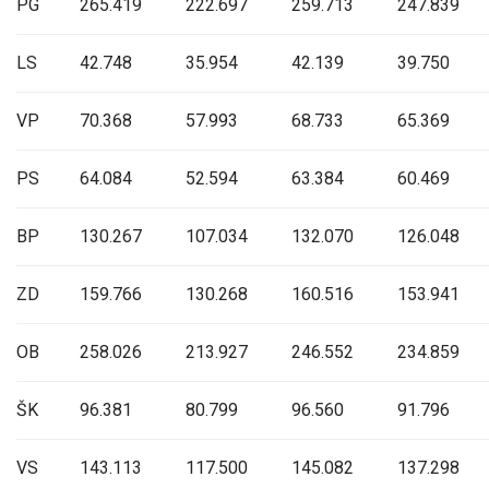
PG
265.419
222.697
259.713
247.839
LS
42.748
35.954
42.139
39.750
VP
70.368
57.993
68.733
65.369
PS
64.084
52.594
63.384
60.469
BP
130.267
107.034
132.070
126.048
ZD
159.766
130.268
160.516
153.941
OB
258.026
213.927
246.552
234.859
ŠK
96.381
80.799
96.560
91.796
VS
143.113
117.500
145.082
137.298