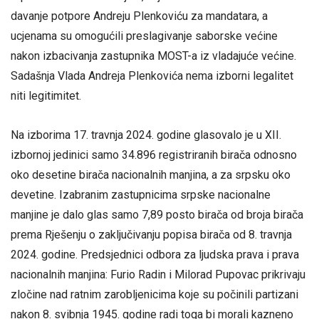
davanje potpore Andreju Plenkoviću za mandatara, a
ucjenama su omogućili preslagivanje saborske većine
nakon izbacivanja zastupnika MOST-a iz vladajuće većine.
Sadašnja Vlada Andreja Plenkovića nema izborni legalitet
niti legitimitet.
Na izborima 17. travnja 2024. godine glasovalo je u XII.
izbornoj jedinici samo 34.896 registriranih birača odnosno
oko desetine birača nacionalnih manjina, a za srpsku oko
devetine. Izabranim zastupnicima srpske nacionalne
manjine je dalo glas samo 7,89 posto birača od broja birača
prema Rješenju o zaključivanju popisa birača od 8. travnja
2024. godine. Predsjednici odbora za ljudska prava i prava
nacionalnih manjina: Furio Radin i Milorad Pupovac prikrivaju
zločine nad ratnim zarobljenicima koje su počinili partizani
nakon 8. svibnja 1945. godine radi toga bi morali kazneno