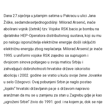
Dana 27.siječnja u jutarnjim satima u Pakracu u ulici Jana
Žiške, sedamdesetjednogodišnji Milorad Arsenić, inače
abolirani vojnik (četnik) tzv. Vojske RSK bacio je bombu na
djelatnike HEP-Operatora distributivnog sustava, koji su mu
po nalogu isporučitelja električne energije došli isključiti
električnu energiju zbog neplaćanja. Milorad Arsenić je inače
1995. u uniformi vojske RSK zajedno sa suprugom i
dvojicom sinova pobjegao u svoju maticu Srbiju i
zahvaljujući dobrohotnosti hrvatske države iskoristio
aboliciju i 2002. godine se vratio u kuću svoje žene Jovanke
u selo Ožegovci. Ovaj pobunjeni Srbin je naglo postao
„lojalni“ hrvatski državljanin pa je s državom napravio
aranžman da mu se u zamjenu za stan u Zagrebu gdje je kao
„ugroženi Srbin“ živio do 1991. god. i na kojem je, dok se nije