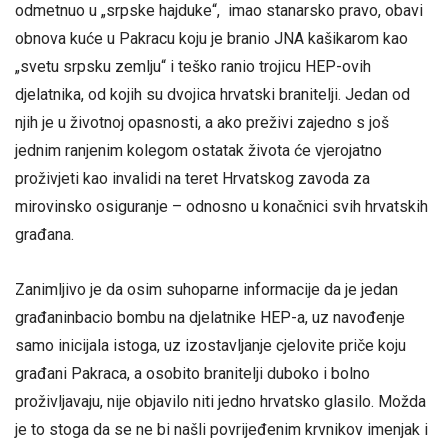
odmetnuo u „srpske hajduke“, imao stanarsko pravo, obavi
obnova kuće u Pakracu koju je branio JNA kašikarom kao
„svetu srpsku zemlju“ i teško ranio trojicu HEP-ovih
djelatnika, od kojih su dvojica hrvatski branitelji. Jedan od
njih je u životnoj opasnosti, a ako preživi zajedno s još
jednim ranjenim kolegom ostatak života će vjerojatno
proživjeti kao invalidi na teret Hrvatskog zavoda za
mirovinsko osiguranje – odnosno u konačnici svih hrvatskih
građana.
Zanimljivo je da osim suhoparne informacije da je jedan
građaninbacio bombu na djelatnike HEP-a, uz navođenje
samo inicijala istoga, uz izostavljanje cjelovite priče koju
građani Pakraca, a osobito branitelji duboko i bolno
proživljavaju, nije objavilo niti jedno hrvatsko glasilo. Možda
je to stoga da se ne bi našli povrijeđenim krvnikov imenjak i