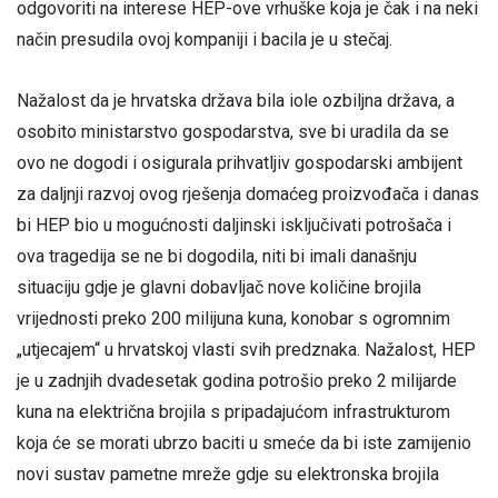
odgovoriti na interese HEP-ove vrhuške koja je čak i na neki
način presudila ovoj kompaniji i bacila je u stečaj.
Nažalost da je hrvatska država bila iole ozbiljna država, a
osobito ministarstvo gospodarstva, sve bi uradila da se
ovo ne dogodi i osigurala prihvatljiv gospodarski ambijent
za daljnji razvoj ovog rješenja domaćeg proizvođača i danas
bi HEP bio u mogućnosti daljinski isključivati potrošača i
ova tragedija se ne bi dogodila, niti bi imali današnju
situaciju gdje je glavni dobavljač nove količine brojila
vrijednosti preko 200 milijuna kuna, konobar s ogromnim
„utjecajem“ u hrvatskoj vlasti svih predznaka. Nažalost, HEP
je u zadnjih dvadesetak godina potrošio preko 2 milijarde
kuna na električna brojila s pripadajućom infrastrukturom
koja će se morati ubrzo baciti u smeće da bi iste zamijenio
novi sustav pametne mreže gdje su elektronska brojila