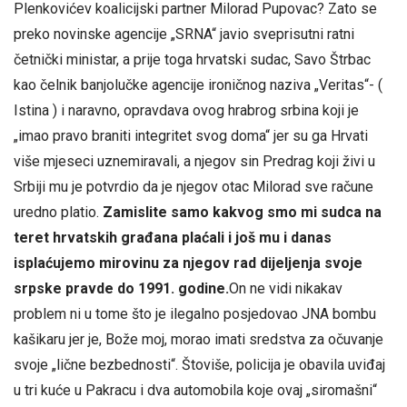
Plenkovićev koalicijski partner Milorad Pupovac? Zato se
preko novinske agencije „SRNA“ javio sveprisutni ratni
četnički ministar, a prije toga hrvatski sudac, Savo Štrbac
kao čelnik banjolučke agencije ironičnog naziva „Veritas“- (
Istina ) i naravno, opravdava ovog hrabrog srbina koji je
„imao pravo braniti integritet svog doma“ jer su ga Hrvati
više mjeseci uznemiravali, a njegov sin Predrag koji živi u
Srbiji mu je potvrdio da je njegov otac Milorad sve račune
uredno platio.
Zamislite samo kakvog smo mi sudca na
teret hrvatskih građana plaćali i još mu i danas
isplaćujemo mirovinu za njegov rad dijeljenja svoje
srpske pravde do 1991. godine.
On ne vidi nikakav
problem ni u tome što je ilegalno posjedovao JNA bombu
kašikaru jer je, Bože moj, morao imati sredstva za očuvanje
svoje „lične bezbednosti“. Štoviše, policija je obavila uviđaj
u tri kuće u Pakracu i dva automobila koje ovaj „siromašni“