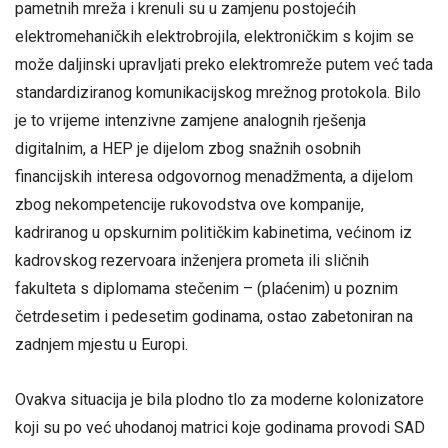
pametnih mreža i krenuli su u zamjenu postojećih
elektromehaničkih elektrobrojila, elektroničkim s kojim se
može daljinski upravljati preko elektromreže putem već tada
standardiziranog komunikacijskog mrežnog protokola. Bilo
je to vrijeme intenzivne zamjene analognih rješenja
digitalnim, a HEP je dijelom zbog snažnih osobnih
financijskih interesa odgovornog menadžmenta, a dijelom
zbog nekompetencije rukovodstva ove kompanije,
kadriranog u opskurnim političkim kabinetima, većinom iz
kadrovskog rezervoara inženjera prometa ili sličnih
fakulteta s diplomama stečenim – (plaćenim) u poznim
četrdesetim i pedesetim godinama, ostao zabetoniran na
zadnjem mjestu u Europi.
Ovakva situacija je bila plodno tlo za moderne kolonizatore
koji su po već uhodanoj matrici koje godinama provodi SAD