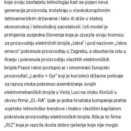
koja svoju zastarjelu tehnologiju kad se pojavi nova
generacija proizvoda, instaliraju u visokokoruptivnim
latinoameričkim državama i tako ih drže u stalnoj
ekonomskoj i tehnološkoj zaostalosti. Isti model je
primijenila susjedna Slovenija koja je izvezla svoju tvornicu
za proizvodnju električnih brojila „Iskra“ i pod nazivom „Iskra
emeco“ pokrenula proizvodnju u Zagrebu, a obustavila istu u
Kranju i pokrenula proizvodnju vlastitih elektroničkih
brojila.Poput Iskre postupio je i renomirani Europski
proizvođač „Landis + Gyr“ koji je koristeći državne poticaje
za razvoj otoka pokrenuo asembliranje svojih
elektromehaničkih brojila u Veloj Luci na otoku Korčuli u
okviru firme „EL-RA“. Ipak je jedna hrvatska kompanija pratila
svjetske tehnološke trendove i hrabro vlastitim kapitalom
pokrenula proizvodnju elektroničkih brojila. Bila je to firma
„RIZ“ koja je razvila dosta dobro rješenje koje nije moglo