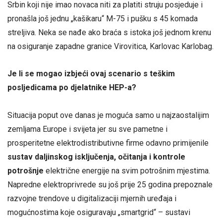
Srbin koji nije imao novaca niti za platiti struju posjeduje i
pronašla još jednu „kašikaru“ M-75 i pušku s 45 komada
streljiva. Neka se nađe ako braća s istoka još jednom krenu
na osiguranje zapadne granice Virovitica, Karlovac Karlobag.
Je li se mogao izbjeći ovaj scenario s teškim
posljedicama po djelatnike HEP-a?
Situacija poput ove danas je moguća samo u najzaostalijim
zemljama Europe i svijeta jer su sve pametne i
prosperitetne elektrodistributivne firme odavno primijenile
sustav daljinskog isključenja, očitanja i kontrole
potrošnje
električne energije na svim potrošnim mjestima.
Napredne elektroprivrede su još prije 25 godina prepoznale
razvojne trendove u digitalizaciji mjernih uređaja i
mogućnostima koje osiguravaju „smartgrid“ – sustavi