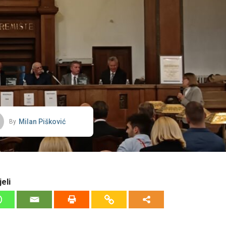
Milan Pišković
By
eli