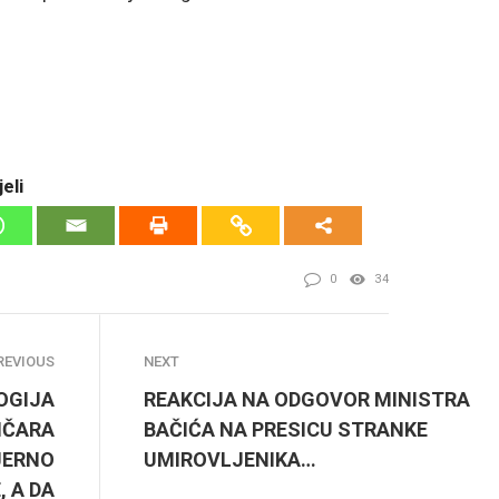
eli
0
34
REVIOUS
NEXT
OGIJA
REAKCIJA NA ODGOVOR MINISTRA
IČARA
BAČIĆA NA PRESICU STRANKE
MJERNO
UMIROVLJENIKA…
 A DA