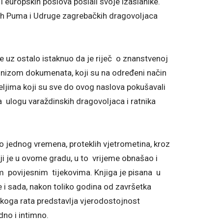
h i europskih poslova poslali svoje izaslanike.
skih Puma i Udruge zagrebačkih dragovoljaca
e uz ostalo istaknuo da je riječ o znanstvenoj
ih nizom dokumenata, koji su na određeni način
ljima koji su sve do ovog naslova pokušavali
 da ulogu varaždinskih dragovoljaca i ratnika
vo jednog vremena, proteklih vjetrometina, kroz
koji je u ovome gradu, u to vrijeme obnašao i
 tim povijesnim tijekovima. Knjiga je pisana u
e i sada, nakon toliko godina od završetka
oga rata predstavlja vjerodostojnost
dno i intimno.