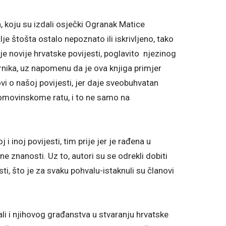
, koju su izdali osječki Ogranak Matice
alje štošta ostalo nepoznato ili iskrivljeno, tako
 novije hrvatske povijesti, poglavito njezinog
vornika, uz napomenu da je ova knjiga primjer
lovi o našoj povijesti, jer daje sveobuhvatan
 Domovinskome ratu, i to ne samo na
 i inoj povijesti, tim prije jer je rađena u
znanosti. Uz to, autori su se odrekli dobiti
ti, što je za svaku pohvalu-istaknuli su članovi
 ali i njihovog građanstva u stvaranju hrvatske