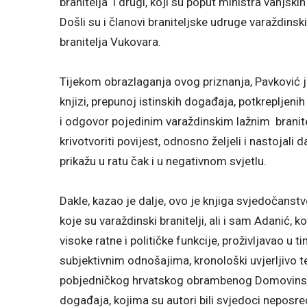
branitelja i drugi, koji su poput ministra vanjski
Došli su i članovi braniteljske udruge varaždin
branitelja Vukovara.
Tijekom obrazlaganja ovog priznanja, Pavković j
knjizi, prepunoj istinskih događaja, potkrepljen
i odgovor pojedinim varaždinskim lažnim branite
krivotvoriti povijest, odnosno željeli i nastojali
prikažu u ratu čak i u negativnom svjetlu.
Dakle, kazao je dalje, ovo je knjiga svjedočanst
koje su varaždinski branitelji, ali i sam Adanić, 
visoke ratne i političke funkcije, proživljavao u
subjektivnim odnošajima, kronološki uvjerljivo t
pobjedničkog hrvatskog obrambenog Domovinsk
događaja, kojima su autori bili svjedoci neposre