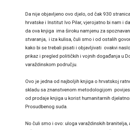
Da nije objavljeno ovo djelo, od čak 930 stranica
hrvatske i Institut Ivo Pilar, vjerojatno bi nam i d
da ova knjiga ima široku namjenu za spoznavanje
stvaranja, i iza kulisa, čuli smo i od ostalih go
kako bi se trebali pisati i objavljivati ovakvi nas
prikaz i pregled političkih i vojnih događanja u
varaždinskom području.
Ovo je jedna od najboljih knjiga o hrvatskoj ratnoj
skladu sa znanstvenom metodologijom povijesne 
od prodaje knjiga u korist humanitarnih djelatnos
Prosudbenog suda.
No čuli smo i ovo: uloga varaždinskih branitelja,