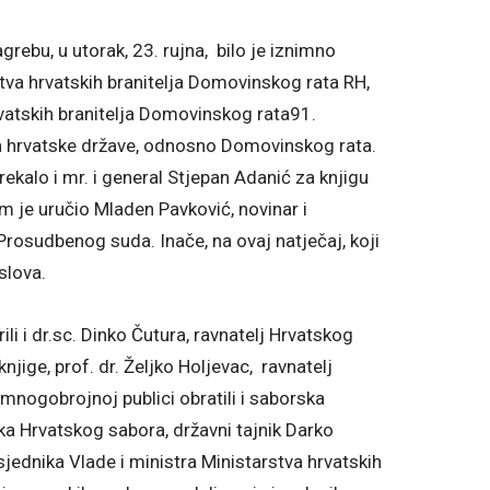
rebu, u utorak, 23. rujna, bilo je iznimno
tva hrvatskih branitelja Domovinskog rata RH,
rvatskih branitelja Domovinskog rata91.
a hrvatske države, odnosno Domovinskog rata.
rekalo i mr. i general Stjepan Adanić za knjigu
m je uručio Mladen Pavković, novinar i
osudbenog suda. Inače, na ovaj natječaj, koji
slova.
li i dr.sc. Dinko Čutura, ravnatelj Hrvatskog
knjige, prof. dr. Željko Holjevac, ravnatelj
e mnogobrojnoj publici obratili i saborska
ka Hrvatskog sabora, državni tajnik Darko
sjednika Vlade i ministra Ministarstva hrvatskih