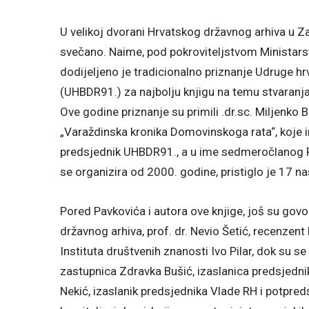
U velikoj dvorani Hrvatskog državnog arhiva u Zag
svečano. Naime, pod pokroviteljstvom Ministars
dodijeljeno je tradicionalno priznanje Udruge h
(UHBDR91.) za najbolju knjigu na temu stvaranj
Ove godine priznanje su primili .dr.sc. Miljenko B
„Varaždinska kronika Domovinskoga rata“, koje i
predsjednik UHBDR91., a u ime sedmeročlanog Pr
se organizira od 2000. godine, pristiglo je 17 na
Pored Pavkovića i autora ove knjige, još su govori
državnog arhiva, prof. dr. Nevio Šetić, recenzent 
Instituta društvenih znanosti Ivo Pilar, dok su s
zastupnica Zdravka Bušić, izaslanica predsjedni
Nekić, izaslanik predsjednika Vlade RH i potpred