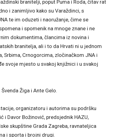
raždinski branitelji, poput Puma i Roda, čitav rat
dno i zanimljivo kako su Varaždinci, s
JNA te im oduzeti i naoružanje, čime se
o uspomena i spomenik na mnoge znane i ne
vornim dokumentima, člancima iz novina i
tskih branitelja, ali i to da Hrvati ni u jednom
, Srbima, Crnogorcima, zločinačkom JNA i
svoje mjesto u svakoj knjižnici i u svakoj
 Švenda Žiga i Ante Gelo.
stacije, organizatoru i autorima su podršku
šić i Davor Božinović, predsjednik HAZU,
ske skupštine Grada Zagreba, ravnateljica
a i sporta i brojni drugi.