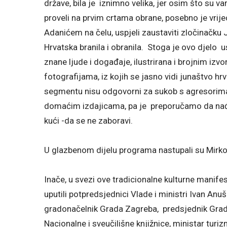
države, bila je iznimno velika, jer osim što su va
proveli na prvim crtama obrane, posebno je vrije
Adanićem na čelu, uspjeli zaustaviti zločinačku 
Hrvatska branila i obranila. Stoga je ovo djel
znane ljude i događaje, ilustrirana i brojnim iz
fotografijama, iz kojih se jasno vidi junaštvo hrva
segmentu nisu odgovorni za sukob s agresorima
domaćim izdajicama, pa je preporučamo da nađe 
kući -da se ne zaboravi.
U glazbenom dijelu programa nastupali su Mirko
Inače, u svezi ove tradicionalne kulturne manife
uputili potpredsjednici Vlade i ministri Ivan Anu
gradonačelnik Grada Zagreba, predsjednik Grad
Nacionalne i sveučilišne knjižnice, ministar turizm