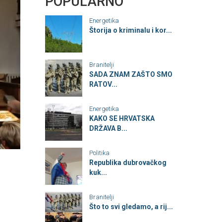
POPULARNO
Energetika
Štorija o kriminalu i kor...
Branitelji
SADA ZNAM ZAŠTO SMO
RATOV...
Energetika
KAKO SE HRVATSKA
DRŽAVA B...
Politika
Republika dubrovačkog
kuk...
Branitelji
Što to svi gledamo, a rij...