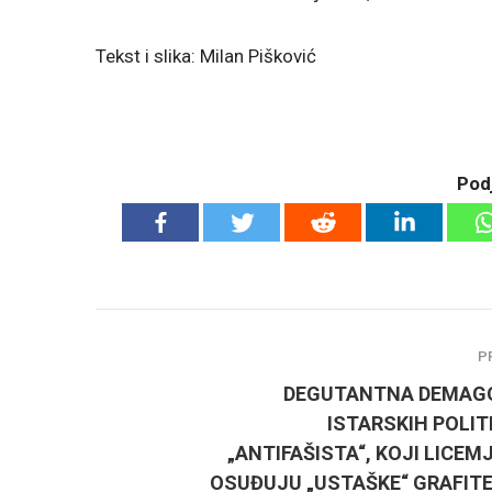
Tekst i slika: Milan Pišković
Podj
P
DEGUTANTNA DEMAG
ISTARSKIH POLIT
„ANTIFAŠISTA“, KOJI LICE
OSUĐUJU „USTAŠKE“ GRAFITE,