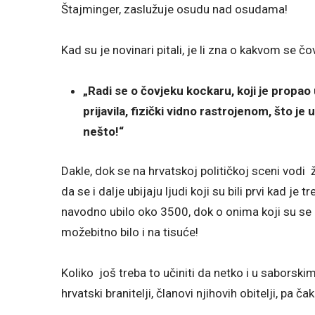
Štajminger, zaslužuje osudu nad osudama!
Kad su je novinari pitali, je li zna o kakvom se č
„Radi se o čovjeku kockaru, koji je propao 
prijavila, fizički vidno rastrojenom, što je
nešto!“
Dakle, dok se na hrvatskoj političkoj sceni vodi
da se i dalje ubijaju ljudi koji su bili prvi kad je tr
navodno ubilo oko 3500, dok o onima koji su se po
možebitno bilo i na tisuće!
Koliko još treba to učiniti da netko i u saborski
hrvatski branitelji, članovi njihovih obitelji, pa ča