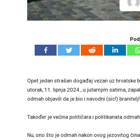
Podj
Opet jedan strašan događaj vezan uz hrvatske br
utorak, 11. lipnja 2024., u jutarnjim satima, zap
odmah objavili da je bio i navodni (sic!) branitelj!
Također je većina političara i politikanata odmah
Nu, ono što je odmah nakon ovog jezovitog čina