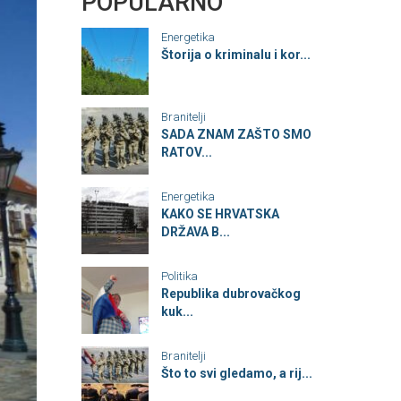
POPULARNO
Energetika
Štorija o kriminalu i kor...
Branitelji
SADA ZNAM ZAŠTO SMO
RATOV...
Energetika
KAKO SE HRVATSKA
DRŽAVA B...
Politika
Republika dubrovačkog
kuk...
Branitelji
Što to svi gledamo, a rij...