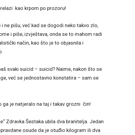
prelazi kao krpom po prozoru!
i ne pišu, već kad se dogodi neko takvo zlo,
ome i piše, izvještava, onda se to mahom radi
stički način, kao što je to objasnila i
o.
 baš svaki suicid – suicid? Naime, nakon što se
age, već se jednostavno konstatira – sam se
ga je natjeralo na taj i takav grozni čin!
ne“ Zdravka Šestaka ubila dva branitelja. Jedan
opravdane osude da je otuđio kilogram ili dva