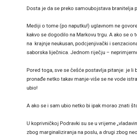
Dosta je da se preko samoubojstava branitelja 
Mediji o tome (po naputku!) uglavnom ne govore 
kakvo se dogodilo na Markovu trgu. A ako se o t
na krajnje neukusan, podcjenjivački i senzacionali
saborska liječnica. Jednom riječju – neprimjern
Pored toga, sve se češće postavlja pitanje: je li
pronađe netko takav manje-više se ne vode istr
ubio!
A ako se i sam ubio netko bi ipak morao znati što 
U koprivničkoj Podravki su se u vrijeme „vladavi
zbog marginaliziranja na poslu, a drugi zbog ne