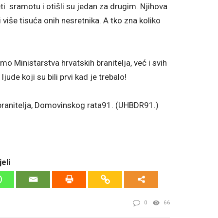
eti sramotu i otišli su jedan za drugim. Njihova
 više tisuća onih nesretnika. A tko zna koliko
mo Ministarstva hrvatskih branitelja, već i svih
jude koji su bili prvi kad je trebalo!
branitelja, Domovinskog rata91. (UHBDR91.)
eli
0
66