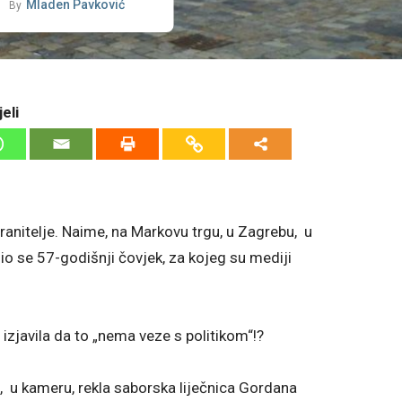
Mladen Pavković
By
eli
anitelje. Naime, na Markovu trgu, u Zagrebu, u
alio se 57-godišnji čovjek, za kojeg su mediji
 izjavila da to „nema veze s politikom“!?
, u kameru, rekla saborska liječnica Gordana