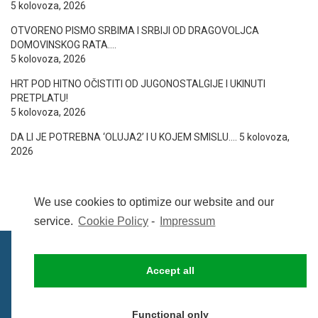
5 kolovoza, 2026
OTVORENO PISMO SRBIMA I SRBIJI OD DRAGOVOLJCA
DOMOVINSKOG RATA….
5 kolovoza, 2026
HRT POD HITNO OČISTITI OD JUGONOSTALGIJE I UKINUTI
PRETPLATU!
5 kolovoza, 2026
DA LI JE POTREBNA ‘OLUJA2’ I U KOJEM SMISLU….
5 kolovoza,
2026
We use cookies to optimize our website and our
service.
Cookie Policy
-
Impressum
Accept all
IMPRESSUM
UVIJETI KORIŠTENJA
COOKIE POLICY (EU)
Functional only