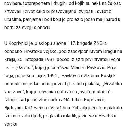
novinara, fotoreportera i drugih, od kojih su neki, na žalost,
žrtvovali i život kako bi pravovaljano izvijestili svijet o
užasima, patnjama i boli koju je prolazio jedan mali narod u
borbi za svoju slobodu.
U Koprivnici je, u sklopu slavne 117. brigade ZNG-a,
odnosno Hrvatske vojske, pod zapovjedništvom Dragutina
Kralja, 25. listopada 1991. počeo izlaziti prvi hrvatski vojni
list – „Gardist“, kojeg je uređivao Mladen Pavković. Prije
toga, početkom rujna 1991., Pavković i Vladimir Kostjuk
osmislili su jedan od najpoznatijih ratnih plakata, „Hrvatska
vas zove“, koji je osvanuo gotovo na „svakom stablu“ i
izlogu, kad je još zločinačka JNA bila u Koprivnici,
Bjelovaru, Križevcima i Varaždinu. Zahvaljujući i tom plakatu,
iznimno veliki ljudi, poglavito mladih, javio se u Hrvatsku
vojsku!