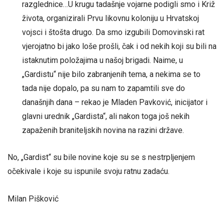
razglednice…U krugu tadašnje vojarne podigli smo i Križ
života, organizirali Prvu likovnu koloniju u Hrvatskoj
vojsci i štošta drugo. Da smo izgubili Domovinski rat
vjerojatno bi jako loše prošli, čak i od nekih koji su bili na
istaknutim položajima u našoj brigadi. Naime, u
„Gardistu“ nije bilo zabranjenih tema, a nekima se to
tada nije dopalo, pa su nam to zapamtili sve do
današnjih dana – rekao je Mladen Pavković, inicijator i
glavni urednik „Gardista“, ali nakon toga još nekih
zapaženih braniteljskih novina na razini države.
No, „Gardist“ su bile novine koje su se s nestrpljenjem
očekivale i koje su ispunile svoju ratnu zadaću.
Milan Pišković