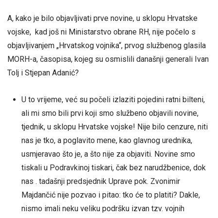
A, kako je bilo objavljivati prve novine, u sklopu Hrvatske
vojske, kad još ni Ministarstvo obrane RH, nije počelo s
objavljivanjem „Hrvatskog vojnika“, prvog službenog glasila
MORH-a, časopisa, kojeg su osmislili današnji generali Ivan
Tolj i Stjepan Adanić?
U to vrijeme, već su počeli izlaziti pojedini ratni bilteni,
ali mi smo bili prvi koji smo službeno objavili novine,
tjednik, u sklopu Hrvatske vojske! Nije bilo cenzure, niti
nas je tko, a poglavito mene, kao glavnog urednika,
usmjeravao što je, a što nije za objaviti. Novine smo
tiskali u Podravkinoj tiskari, čak bez narudžbenice, dok
nas . tadašnji predsjednik Uprave pok. Zvonimir
Majdančić nije pozvao i pitao: tko će to platiti? Dakle,
nismo imali neku veliku podršku izvan tzv. vojnih