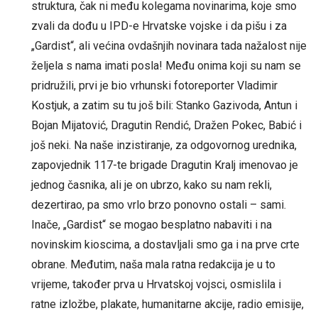
struktura, čak ni među kolegama novinarima, koje smo
zvali da dođu u IPD-e Hrvatske vojske i da pišu i za
„Gardist“, ali većina ovdašnjih novinara tada nažalost nije
željela s nama imati posla! Među onima koji su nam se
pridružili, prvi je bio vrhunski fotoreporter Vladimir
Kostjuk, a zatim su tu još bili: Stanko Gazivoda, Antun i
Bojan Mijatović, Dragutin Rendić, Dražen Pokec, Babić i
još neki. Na naše inzistiranje, za odgovornog urednika,
zapovjednik 117-te brigade Dragutin Kralj imenovao je
jednog časnika, ali je on ubrzo, kako su nam rekli,
dezertirao, pa smo vrlo brzo ponovno ostali – sami.
Inače, „Gardist“ se mogao besplatno nabaviti i na
novinskim kioscima, a dostavljali smo ga i na prve crte
obrane. Međutim, naša mala ratna redakcija je u to
vrijeme, također prva u Hrvatskoj vojsci, osmislila i
ratne izložbe, plakate, humanitarne akcije, radio emisije,