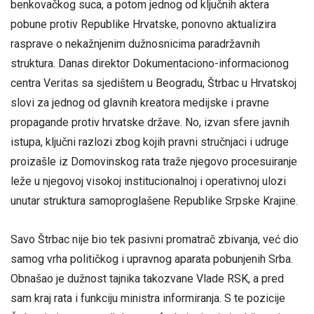
benkovačkog suca, a potom jednog od ključnih aktera
pobune protiv Republike Hrvatske, ponovno aktualizira
rasprave o nekažnjenim dužnosnicima paradržavnih
struktura. Danas direktor Dokumentaciono-informacionog
centra Veritas sa sjedištem u Beogradu, Štrbac u Hrvatskoj
slovi za jednog od glavnih kreatora medijske i pravne
propagande protiv hrvatske države. No, izvan sfere javnih
istupa, ključni razlozi zbog kojih pravni stručnjaci i udruge
proizašle iz Domovinskog rata traže njegovo procesuiranje
leže u njegovoj visokoj institucionalnoj i operativnoj ulozi
unutar struktura samoproglašene Republike Srpske Krajine.
Savo Štrbac nije bio tek pasivni promatrač zbivanja, već dio
samog vrha političkog i upravnog aparata pobunjenih Srba.
Obnašao je dužnost tajnika takozvane Vlade RSK, a pred
sam kraj rata i funkciju ministra informiranja. S te pozicije