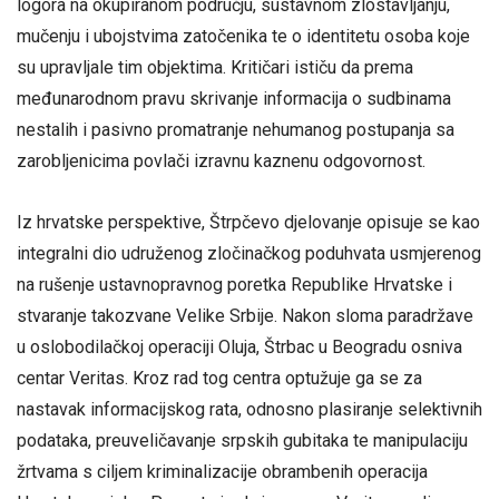
logora na okupiranom području, sustavnom zlostavljanju,
mučenju i ubojstvima zatočenika te o identitetu osoba koje
su upravljale tim objektima. Kritičari ističu da prema
međunarodnom pravu skrivanje informacija o sudbinama
nestalih i pasivno promatranje nehumanog postupanja sa
zarobljenicima povlači izravnu kaznenu odgovornost.
Iz hrvatske perspektive, Štrpčevo djelovanje opisuje se kao
integralni dio udruženog zločinačkog poduhvata usmjerenog
na rušenje ustavnopravnog poretka Republike Hrvatske i
stvaranje takozvane Velike Srbije. Nakon sloma paradržave
u oslobodilačkoj operaciji Oluja, Štrbac u Beogradu osniva
centar Veritas. Kroz rad tog centra optužuje ga se za
nastavak informacijskog rata, odnosno plasiranje selektivnih
podataka, preuveličavanje srpskih gubitaka te manipulaciju
žrtvama s ciljem kriminalizacije obrambenih operacija