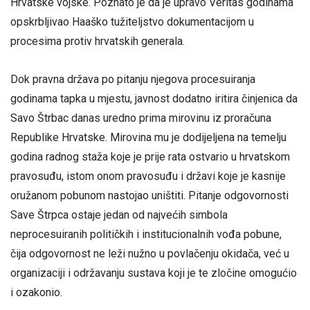
Hrvatske vojske. Poznato je da je upravo Veritas godinama
opskrbljivao Haaško tužiteljstvo dokumentacijom u
procesima protiv hrvatskih generala.
Dok pravna država po pitanju njegova procesuiranja
godinama tapka u mjestu, javnost dodatno iritira činjenica da
Savo Štrbac danas uredno prima mirovinu iz proračuna
Republike Hrvatske. Mirovina mu je dodijeljena na temelju
godina radnog staža koje je prije rata ostvario u hrvatskom
pravosuđu, istom onom pravosuđu i državi koje je kasnije
oružanom pobunom nastojao uništiti. Pitanje odgovornosti
Save Štrpca ostaje jedan od najvećih simbola
neprocesuiranih političkih i institucionalnih vođa pobune,
čija odgovornost ne leži nužno u povlačenju okidača, već u
organizaciji i održavanju sustava koji je te zločine omogućio
i ozakonio.