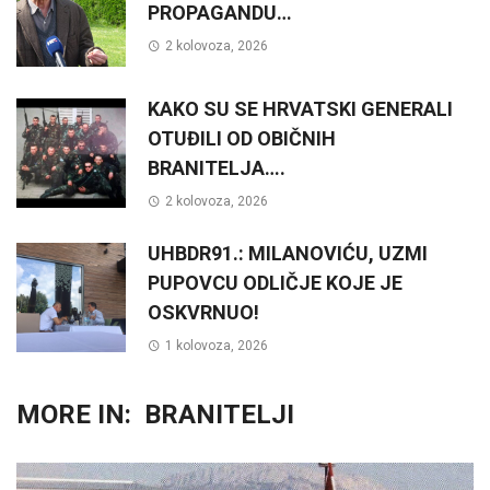
PROPAGANDU…
2 kolovoza, 2026
KAKO SU SE HRVATSKI GENERALI
OTUĐILI OD OBIČNIH
BRANITELJA….
2 kolovoza, 2026
UHBDR91.: MILANOVIĆU, UZMI
PUPOVCU ODLIČJE KOJE JE
OSKVRNUO!
1 kolovoza, 2026
MORE IN:
BRANITELJI