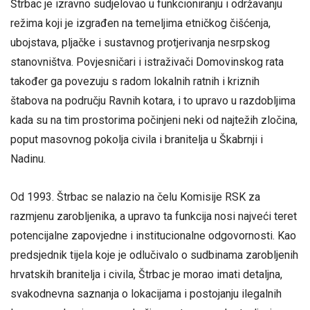
Štrbac je izravno sudjelovao u funkcioniranju i održavanju
režima koji je izgrađen na temeljima etničkog čišćenja,
ubojstava, pljačke i sustavnog protjerivanja nesrpskog
stanovništva. Povjesničari i istraživači Domovinskog rata
također ga povezuju s radom lokalnih ratnih i kriznih
štabova na području Ravnih kotara, i to upravo u razdobljima
kada su na tim prostorima počinjeni neki od najtežih zločina,
poput masovnog pokolja civila i branitelja u Škabrnji i
Nadinu.
Od 1993. Štrbac se nalazio na čelu Komisije RSK za
razmjenu zarobljenika, a upravo ta funkcija nosi najveći teret
potencijalne zapovjedne i institucionalne odgovornosti. Kao
predsjednik tijela koje je odlučivalo o sudbinama zarobljenih
hrvatskih branitelja i civila, Štrbac je morao imati detaljna,
svakodnevna saznanja o lokacijama i postojanju ilegalnih